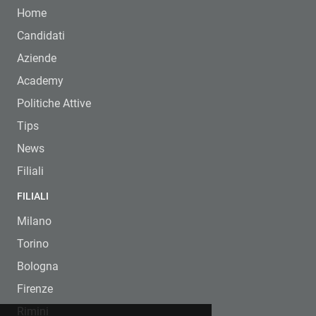
Home
Candidati
Aziende
Academy
Politiche Attive
Tips
News
Filiali
FILIALI
Milano
Torino
Bologna
Firenze
Rimini