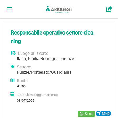
Home
Responsabile operativo settore clea
ning
Offerte
Luogo di lavoro:
Italia
,
Emilia-Romagna
,
Firenze
di
Carica
Settore:
Pulizie/Portierato/Guardiania
Ruolo:
lavoro
il
Login
Altro
Data ultimo aggiornamento:
CV
Lingua
08/07/2026
SEND