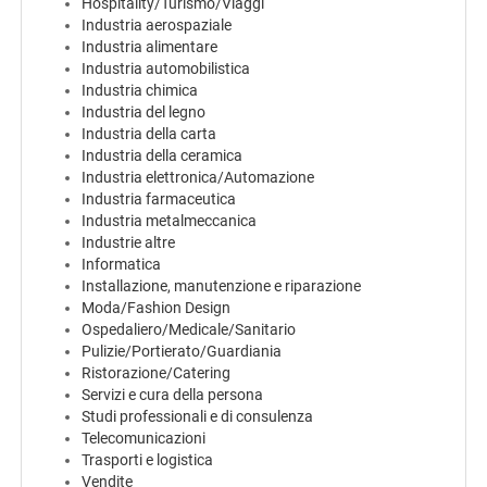
EN
Hospitality/Turismo/Viaggi
Industria aerospaziale
Industria alimentare
Industria automobilistica
FR
Industria chimica
Industria del legno
Industria della carta
IT
Industria della ceramica
Industria elettronica/Automazione
Industria farmaceutica
Industria metalmeccanica
DE
Industrie altre
Informatica
Installazione, manutenzione e riparazione
ES
Moda/Fashion Design
Ospedaliero/Medicale/Sanitario
Pulizie/Portierato/Guardiania
Ristorazione/Catering
PT
Servizi e cura della persona
Studi professionali e di consulenza
Telecomunicazioni
Trasporti e logistica
Vendite