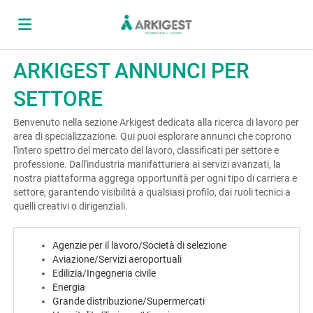
ARKIGEST ANNUNCI PER
Home
SETTORE
Offerte
Benvenuto nella sezione Arkigest dedicata alla ricerca di lavoro per
area di specializzazione. Qui puoi esplorare annunci che coprono
l'intero spettro del mercato del lavoro, classificati per settore e
professione. Dall'industria manifatturiera ai servizi avanzati, la
di
Carica
nostra piattaforma aggrega opportunità per ogni tipo di carriera e
settore, garantendo visibilità a qualsiasi profilo, dai ruoli tecnici a
quelli creativi o dirigenziali.
lavoro
il
Login
Agenzie per il lavoro/Società di selezione
Aviazione/Servizi aeroportuali
CV
Lingua
Edilizia/Ingegneria civile
Energia
Grande distribuzione/Supermercati