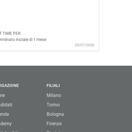
ART TIME PER
minato iniziale di 1 mese
29/07/2026
IGAZIONE
FILIALI
me
Milano
didati
Torino
ende
Bologna
ademy
Firenze