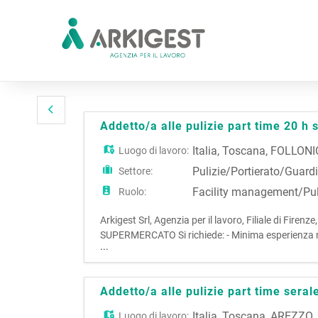
Addetto/a alle pulizie part time 20 h
Italia
,
Toscana
,
FOLLONI
Luogo di lavoro:
Pulizie/Portierato/Guard
Settore:
Facility management/Pul
Ruolo:
Arkigest Srl, Agenzia per il lavoro, Filiale di F
SUPERMERCATO Si richiede: - Minima esperienza nel
...
SUBITO fino alla fine di SETTEMBRE CCNL: MULT
Addetto/a alle pulizie part time seral
Italia
,
Toscana
,
AREZZO
Luogo di lavoro: