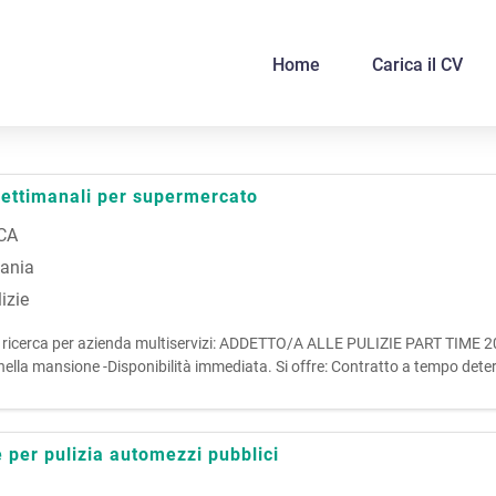
Home
Carica il CV
 settimanali per supermercato
CA
iania
izie
irenze, ricerca per azienda multiservizi: ADDETTO/A ALLE PULIZIE PART TI
la mansione -Disponibilità immediata. Si offre: Contratto a tempo determ
ISERV
e per pulizia automezzi pubblici