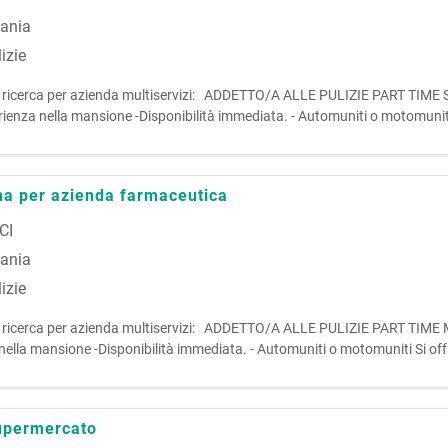
iania
izie
irenze, ricerca per azienda multiservizi: ADDETTO/A ALLE PULIZIE PART TI
nza nella mansione -Disponibilità immediata. - Automuniti o motomuniti 
 possi
ina per azienda farmaceutica
CI
iania
izie
Firenze, ricerca per azienda multiservizi: ADDETTO/A ALLE PULIZIE PART T
lla mansione -Disponibilità immediata. - Automuniti o motomuniti Si off
abi
supermercato