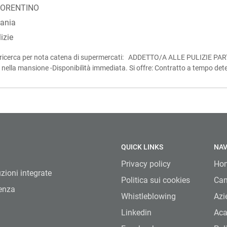
IORENTINO
iania
izie
irenze, ricerca per nota catena di supermercati: ADDETTO/A ALLE PULIZIE P
lla mansione -Disponibilità immediata. Si offre: Contratto a tempo deter
VIZI 1° LI
QUICK LINKS
NAV
Privacy policy
Ho
uzioni integrate
Politica sui cookies
Can
lenza
Whistleblowing
Azi
Linkedin
Ac