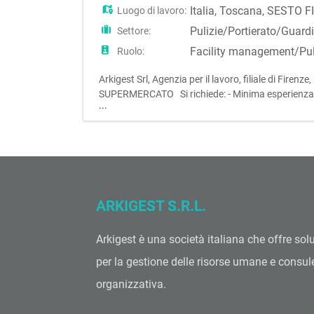
Italia
,
Toscana
,
SESTO F
Luogo di lavoro:
Pulizie/Portierato/Guard
Settore:
Facility management/Pul
Ruolo:
Arkigest Srl, Agenzia per il lavoro, filiale di F
SUPERMERCATO Si richiede: - Minima esperienza ne
...
con possibilità di stabilizzazione CCNL: MULTISER
ARKIGEST S.R.L.
Arkigest è una società italiana che offre sol
per la gestione delle risorse umane e consu
organizzativa.