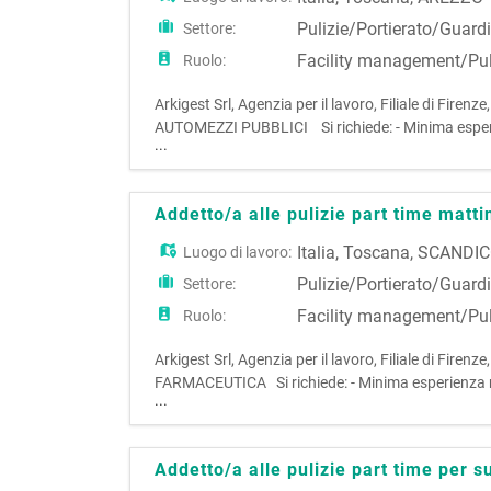
Pulizie/Portierato/Guard
Settore:
Facility management/Pul
Ruolo:
Arkigest Srl, Agenzia per il lavoro, Filiale di F
AUTOMEZZI PUBBLICI Si richiede: - Minima esperie
...
tempo determinato iniziale dal 06/08 al 14/09 con
Addetto/a alle pulizie part time matt
Italia
,
Toscana
,
SCANDIC
Luogo di lavoro:
Pulizie/Portierato/Guard
Settore:
Facility management/Pul
Ruolo:
Arkigest Srl, Agenzia per il lavoro, Filiale di 
FARMACEUTICA Si richiede: - Minima esperienza ne
...
determinato iniziale di 1 mese con possibilità di st
Addetto/a alle pulizie part time per 