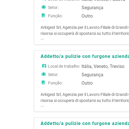
Segurança
Setor:
Outro
Função:
Arkigest Srl, Agenzia per il Lavoro Filiale di G
risorsa si occuperà di spostarsi su tutto il territori
...
aziendale. Si richiede: · Pa
Addetto/a pulizie con furgone aziend
Itália
,
Veneto
,
Treviso
Local de trabalho:
Segurança
Setor:
Outro
Função:
Arkigest Srl, Agenzia per il Lavoro Filiale di G
risorsa si occuperà di spostarsi su tutto il territori
...
aziendale. Si richiede: · Pa
Addetto/a pulizie con furgone aziend