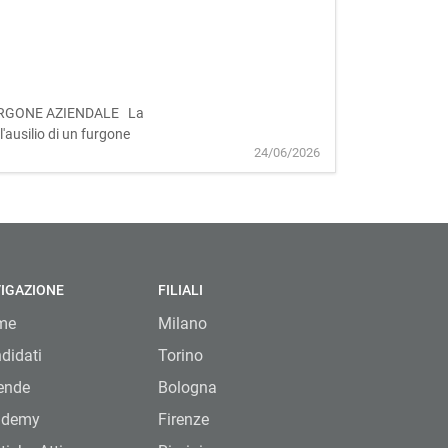
ON FURGONE AZIENDALE La
 l'ausilio di un furgone
24/06/2026
IGAZIONE
FILIALI
me
Milano
didati
Torino
ende
Bologna
ademy
Firenze