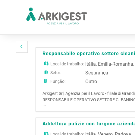
Responsabile operativo settore clean
Itália
,
Emília-Romanha
Local de trabalho:
Segurança
Setor:
Outro
Função:
Arkigest Srl, Agenzia per il Lavoro - filiale di Gra
RESPONSABILE OPERATIVO SETTORE CLEANING La fig
...
richiede: - Esperienza nella gestione operativa; - Se
Addetto/a pulizie con furgone aziend
Itália
,
Veneto
,
Padova
Local de trabalho: