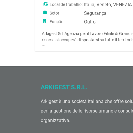
Itália
,
Veneto
,
VENEZIA
Local de trabalho:
Segurança
Setor:
Outro
Função:
Arkigest Srl, Agenzia per il Lavoro Filiale di G
risorsa si occuperà di spostarsi su tutto il territori
...
aziendale. Si richiede: · Pa
ARKIGEST S.R.L.
Arkigest è una società italiana che offre sol
per la gestione delle risorse umane e consu
organizzativa.