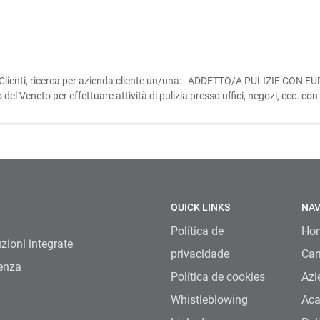
randi Clienti, ricerca per azienda cliente un/una: ADDETTO/A PULIZIE C
o del Veneto per effettuare attività di pulizia presso uffici, negozi, ecc. con
QUICK LINKS
NAV
Política de
Ho
uzioni integrate
privacidade
Can
lenza
Política de cookies
Azi
Whistleblowing
Ac