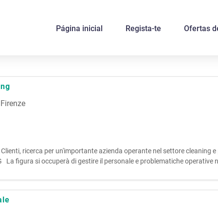
Página inicial
Regista-te
Ofertas 
ing
,
Firenze
ndi Clienti, ricerca per un'importante azienda operante nel settore cleaning 
ura si occuperà di gestire il personale e problematiche operative ne
r
ale