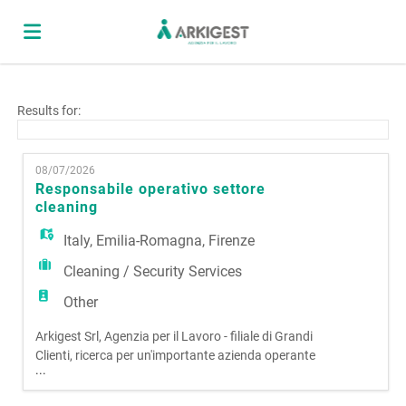
Home
Results for:
Job
08/07/2026
Responsabile operativo settore
cleaning
list
Upload
Italy
,
Emilia-Romagna
,
Firenze
Cleaning / Security Services
your
Login
Other
Arkigest Srl, Agenzia per il Lavoro - filiale di Grandi
CV
Language
Clienti, ricerca per un'importante azienda operante
...
nel settore cleaning e portierato un/a:
RESPONSABILE OPERATIVO SETTORE