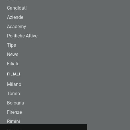
Candidati
Aziende
Academy
Politiche Attive
Tips
News
Filiali
FILIALI
Milano
Torino
Bologna
Firenze
Rimini