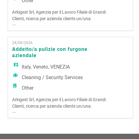
Other
Arkigest Srl, Agenzia per il Lavoro Filiale di Grandi
Clienti, ricerca per azienda cliente un/una:
...
ADDETTO/A PULIZIE CON FURGONE AZIENDALE
La risorsa si occuperà di spostarsi su tutto il
territorio del Veneto per effettuare attività di
24/06/2026
pulizia presso uffici, negozi, ecc. con l'ausilio di un
Addetto/a pulizie con furgone
furgone aziendale. Si richiede: · Pa
aziendale
Italy
,
Veneto
,
VENEZIA
Cleaning / Security Services
Other
Arkigest Srl, Agenzia per il Lavoro Filiale di Grandi
Clienti, ricerca per azienda cliente un/una:
...
ADDETTO/A PULIZIE CON FURGONE AZIENDALE
La risorsa si occuperà di spostarsi su tutto il
territorio del Veneto per effettuare attività di
pulizia presso uffici, negozi, ecc. con l'ausilio di un
furgone aziendale. Si richiede: · Pa