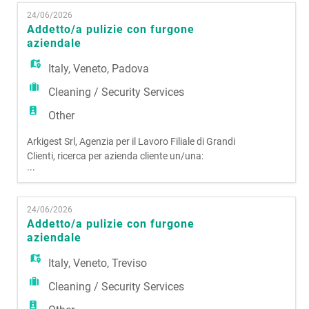
EN
CLEANING La figura si occuperà di gestire il
24/06/2026
personale e problematiche operative nella regione
Addetto/a pulizie con furgone
Toscana Si richiede: - Esperienza nella gestione
aziendale
FR
operativa; - Ser
Italy
,
Veneto
,
Padova
Cleaning / Security Services
IT
Other
Arkigest Srl, Agenzia per il Lavoro Filiale di Grandi
DE
Clienti, ricerca per azienda cliente un/una:
...
ADDETTO/A PULIZIE CON FURGONE AZIENDALE
La risorsa si occuperà di spostarsi su tutto il
ES
territorio del Veneto per effettuare attività di
24/06/2026
pulizia presso uffici, negozi, ecc. con l'ausilio di un
Addetto/a pulizie con furgone
furgone aziendale. Si richiede: · Pa
aziendale
PT
Italy
,
Veneto
,
Treviso
Cleaning / Security Services