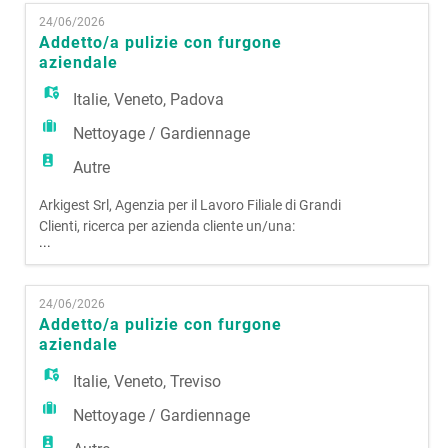
EN
CLEANING La figura si occuperà di gestire il
24/06/2026
personale e problematiche operative nella regione
Addetto/a pulizie con furgone
Toscana Si richiede: - Esperienza nella gestione
aziendale
FR
operativa; - Ser
Italie
,
Veneto
,
Padova
Nettoyage / Gardiennage
IT
Autre
Arkigest Srl, Agenzia per il Lavoro Filiale di Grandi
DE
Clienti, ricerca per azienda cliente un/una:
...
ADDETTO/A PULIZIE CON FURGONE AZIENDALE
La risorsa si occuperà di spostarsi su tutto il
ES
territorio del Veneto per effettuare attività di
24/06/2026
pulizia presso uffici, negozi, ecc. con l'ausilio di un
Addetto/a pulizie con furgone
furgone aziendale. Si richiede: · Pa
aziendale
PT
Italie
,
Veneto
,
Treviso
Nettoyage / Gardiennage