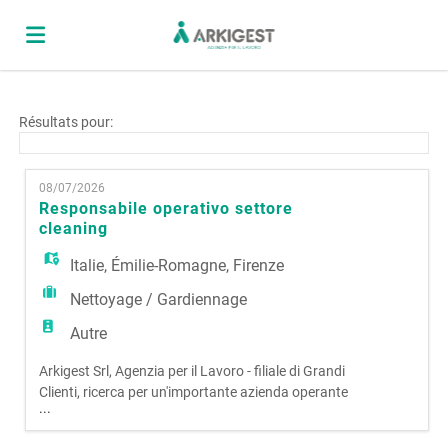
Accueil
Résultats pour:
Emplois
08/07/2026
Responsabile operativo settore
cleaning
Déposez
Italie
,
Émilie-Romagne
,
Firenze
Nettoyage / Gardiennage
votre
Connexion
Autre
Arkigest Srl, Agenzia per il Lavoro - filiale di Grandi
CV
Langue
Clienti, ricerca per un'importante azienda operante
...
nel settore cleaning e portierato un/a:
RESPONSABILE OPERATIVO SETTORE