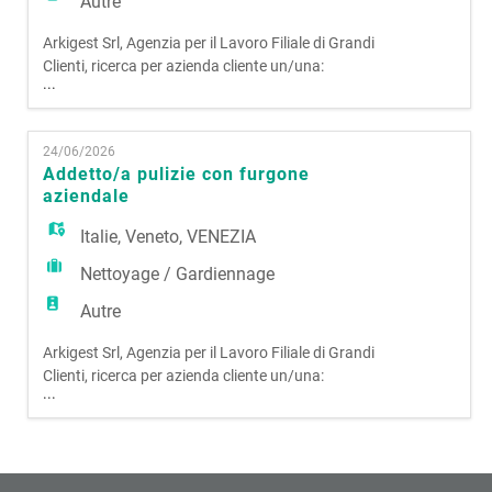
Autre
Arkigest Srl, Agenzia per il Lavoro Filiale di Grandi
Clienti, ricerca per azienda cliente un/una:
...
ADDETTO/A PULIZIE CON FURGONE AZIENDALE
La risorsa si occuperà di spostarsi su tutto il
territorio del Veneto per effettuare attività di
24/06/2026
pulizia presso uffici, negozi, ecc. con l'ausilio di un
Addetto/a pulizie con furgone
furgone aziendale. Si richiede: · Pa
aziendale
Italie
,
Veneto
,
VENEZIA
Nettoyage / Gardiennage
Autre
Arkigest Srl, Agenzia per il Lavoro Filiale di Grandi
Clienti, ricerca per azienda cliente un/una:
...
ADDETTO/A PULIZIE CON FURGONE AZIENDALE
La risorsa si occuperà di spostarsi su tutto il
territorio del Veneto per effettuare attività di
pulizia presso uffici, negozi, ecc. con l'ausilio di un
furgone aziendale. Si richiede: · Pa