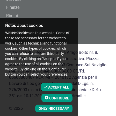
Firenze
Rimini
Brescia
Notes about cookies
Padova
We use cookies on this website. Some of
these are necessary for the website to
work, such as technical and functional
cookies. Other types of cookies, which
Arkigest SRL - Sede Legale: Via Arrigo Boito nr. 8,
you can refuse to use, are third-party
20121 Milano (MI) - Sede Amministrativa: Piazza
cookies. By clicking on "Accept all" you
agree to the use of all cookies on the
Maestri del Lavoro nr. 7, 20063 Cernusco Sul Naviglio
website. By clicking on the "Configure"
(MI) - Capitale Sociale: 600.000,00 CF./P.I.
button you can select your preferences.
05608800487 REA: MI – 2040172 Agenzia per il
Lavoro di tipo generalista ai sensi del D.Lgs. n.
ACCEPT ALL
276/2003 e s.m.i Autorizzazione Ministeriale Def. n.
351 del 10-11-2016 | arkigest@legalmail.it
CONFIGURE
©
2026
ONLY NECESSARY