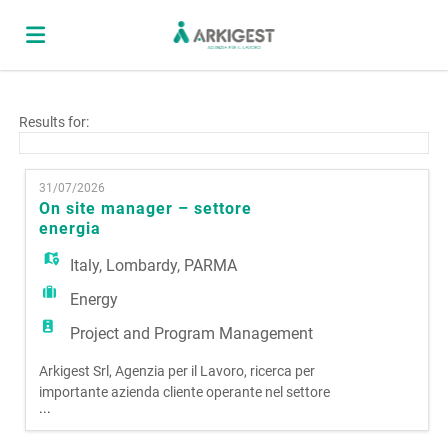
Home
Results for:
Job
31/07/2026
On site manager – settore
energia
list
Upload
Italy
,
Lombardy
,
PARMA
Energy
your
Login
Project and Program Management
Arkigest Srl, Agenzia per il Lavoro, ricerca per
CV
Language
importante azienda cliente operante nel settore
...
Energia e Manutenzione ON SITE MANAGER –
SETTORE ENERGIA La risorsa sarà inserita