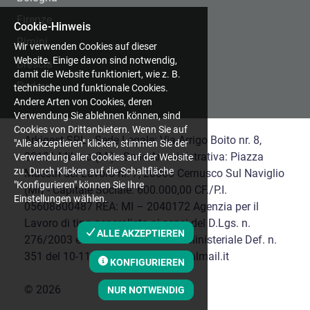
Firenze
Cookie-Hinweis
Rimini
Wir verwenden Cookies auf dieser
Website. Einige davon sind notwendig,
Brescia
damit die Website funktioniert, wie z. B.
Padova
technische und funktionale Cookies.
Andere Arten von Cookies, deren
Verwendung Sie ablehnen können, sind
Cookies von Drittanbietern. Wenn Sie auf
Arkigest SRL - Sede Legale: Via Arrigo Boito nr. 8,
"Alle akzeptieren" klicken, stimmen Sie der
20121 Milano (MI) - Sede Amministrativa: Piazza
Verwendung aller Cookies auf der Website
zu. Durch Klicken auf die Schaltfläche
Maestri del Lavoro nr. 7, 20063 Cernusco Sul Naviglio
"Konfigurieren" können Sie Ihre
(MI) - Capitale Sociale: 600.000,00 CF./P.I.
Einstellungen wählen.
05608800487 REA: MI – 2040172 Agenzia per il
Lavoro di tipo generalista ai sensi del D.Lgs. n.
ALLE AKZEPTIEREN
276/2003 e s.m.i Autorizzazione Ministeriale Def. n.
351 del 10-11-2016 | arkigest@legalmail.it
KONFIGURIEREN
©
2026
NUR NOTWENDIG