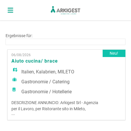
Home
Ergebnisse für:
Stellen
Neu!
06/08/2026
Aiuto cucina/ brace
Lebenslauf
Italien
,
Kalabrien
,
MILETO
Gastronomie / Catering
hochladen
Anmelden
Gastronomie / Hotellerie
DESCRIZIONE ANNUNCIO: Arkigest Srl - Agenzia
per il Lavoro, per Ristorante sito in Mileto,
Sprache
...
seleziona: AIUTO CUCINA/BRACE La risorsa si
occuperà di: - Aiuto cucina specializzato alla
brace Requisiti: - Esperienza anche minima nel