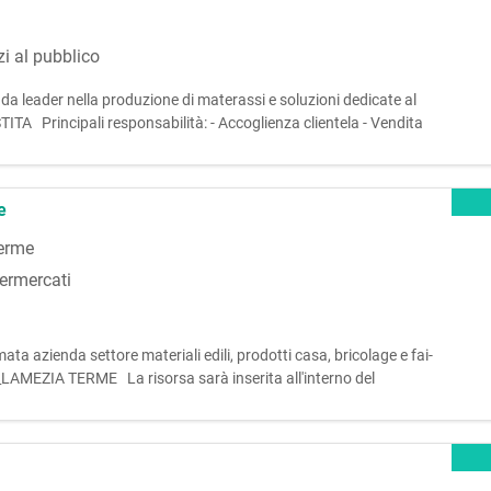
zi al pubblico
enda leader nella produzione di materassi e soluzioni dedicate al
 Principali responsabilità: - Accoglienza clientela - Vendita
a - Gestione e organizzazione del magazzino - Cura del pu
e
erme
ermercati
mata azienda settore materiali edili, prodotti casa, bricolage e fai-
MEZIA TERME La risorsa sarà inserita all'interno del
ce - Movimentazione della merce mediante carrello elevatore e