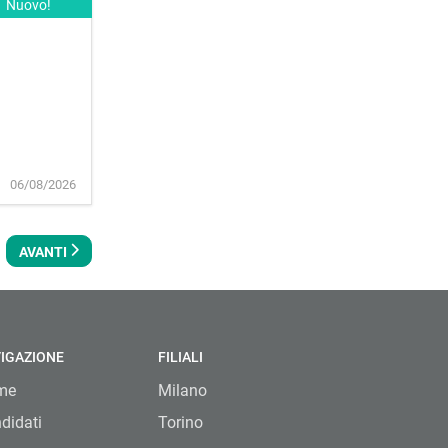
Nuovo!
06/08/2026
AVANTI
IGAZIONE
FILIALI
me
Milano
didati
Torino