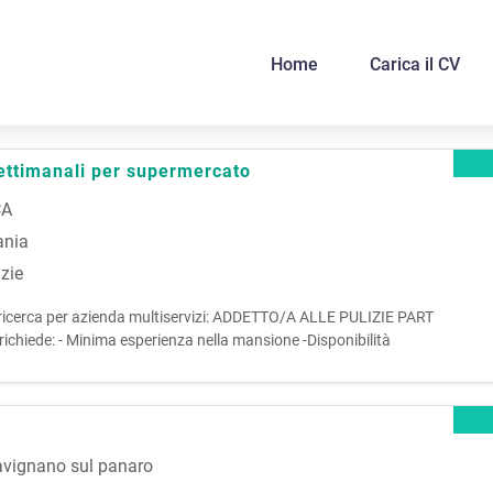
Home
Carica il CV
settimanali per supermercato
CA
ania
zie
nze, ricerca per azienda multiservizi: ADDETTO/A ALLE PULIZIE PART
ede: - Minima esperienza nella mansione -Disponibilità
 iniziale a partire DA SUBITO fino alla fine di SETTEMBRE CCNL:
vignano sul panaro