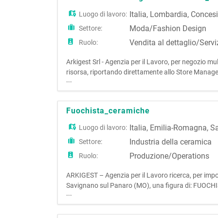
Italia
,
Lombardia
,
Conces
Luogo di lavoro:
Moda/Fashion Design
Settore:
Vendita al dettaglio/Servi
Ruolo:
Arkigest Srl - Agenzia per il Lavoro, per negozio
risorsa, riportando direttamente allo Store Manager
...
Vendita assistita - Gestione delle operazioni di cas
Fuochista_ceramiche
Italia
,
Emilia-Romagna
,
Sa
Luogo di lavoro:
Industria della ceramica
Settore:
Produzione/Operations
Ruolo:
ARKIGEST – Agenzia per il Lavoro ricerca, per imp
Savignano sul Panaro (MO), una figura di: FUOCH
...
supervisione dei forni per la cottura delle piastrell
processo produttiv