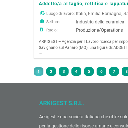
Addetto/a al taglio, rettifica e lappatu
Italia
,
Emilia-Romagna
,
Sa
Luogo di lavoro:
Industria della ceramica
Settore:
Produzione/Operations
Ruolo:
ARKIGEST – Agenzia per il Lavoro ricerca per impo
Savignano sul Panaro (MO), una figura di: ADDE
...
di: - Conduzione e gestione di impianti per il taglio, l
prodotto
1
2
3
4
5
6
7
8
ARKIGEST S.R.L.
Arkigest è una società italiana che offre sol
per la gestione delle risorse umane e consu