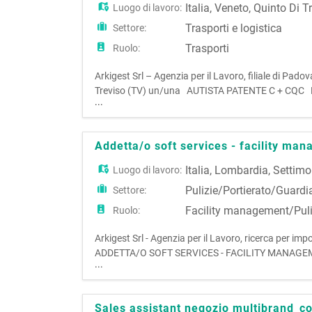
Italia
,
Veneto
,
Quinto Di T
Luogo di lavoro:
Trasporti e logistica
Settore:
Trasporti
Ruolo:
Arkigest Srl – Agenzia per il Lavoro, filiale di Pado
Treviso (TV) un/una AUTISTA PATENTE C + CQC La ri
...
patente C per il trasporto di materiale sanitario; -
Addetta/o soft services - facility ma
Italia
,
Lombardia
,
Settimo
Luogo di lavoro:
Pulizie/Portierato/Guardi
Settore:
Facility management/Puli
Ruolo:
Arkigest Srl - Agenzia per il Lavoro, ricerca per i
ADDETTA/O SOFT SERVICES - FACILITY MANAGEMENT 
...
maestranze specializzate e si occuperà di attività op
Sales assistant negozio multibrand_co