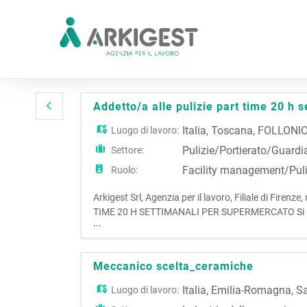
Addetto/a alle pulizie part time 20 h 
Italia
,
Toscana
,
FOLLONI
Luogo di lavoro:
Pulizie/Portierato/Guardi
Settore:
Facility management/Puli
Ruolo:
Arkigest Srl, Agenzia per il lavoro, Filiale di Fire
TIME 20 H SETTIMANALI PER SUPERMERCATO Si richi
...
immediata. Si offre: Contratto a tempo determinato
MULTISERV
Meccanico scelta_ceramiche
Italia
,
Emilia-Romagna
,
Sa
Luogo di lavoro: