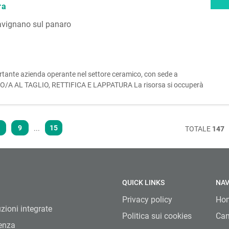
ra
vignano sul panaro
rtante azienda operante nel settore ceramico, con sede a
TTO/A AL TAGLIO, RETTIFICA E LAPPATURA La risorsa si occuperà
a rettifica e la lappatura delle piastrelle; - Controllo qualità del
9
15
...
TOTALE
147
QUICK LINKS
NAV
Privacy policy
Ho
uzioni integrate
Politica sui cookies
Can
lenza