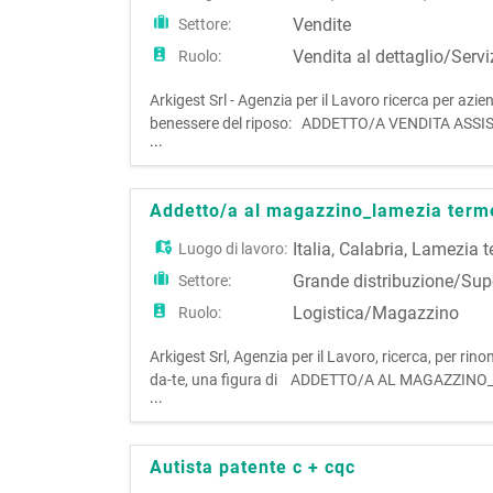
Vendite
Settore:
Vendita al dettaglio/Servi
Ruolo:
Arkigest Srl - Agenzia per il Lavoro ricerca per azi
benessere del riposo: ADDETTO/A VENDITA ASSISTITA
...
assistita - Fidelizzazione clienti - Attività di cass
Addetto/a al magazzino_lamezia term
Italia
,
Calabria
,
Lamezia t
Luogo di lavoro:
Grande distribuzione/Sup
Settore:
Logistica/Magazzino
Ruolo:
Arkigest Srl, Agenzia per il Lavoro, ricerca, per rino
da-te, una figura di ADDETTO/A AL MAGAZZINO_LA
...
magazzino e si occuperà di: - Carico e scarico mer
transpa
Autista patente c + cqc