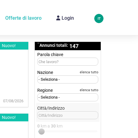
Offerte di lavoro
Login
IT
Annunci totali:
147
Nuovo!
Parola chiave
Nazione
elenca tutto
Regione
elenca tutto
07/08/2026
Città/Indirizzo
Nuovo!
0
km a
30
km