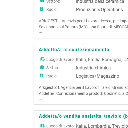
Industria della ceramica
Settore:
Produzione/Operations
Ruolo:
ARKIGEST – Agenzia per il Lavoro ricerca, per imp
Savignano sul Panaro (MO), una figura di: MECCA
...
interventi di manutenzione meccanica ordinaria e stra
di regola
Addetto/a al confezionamento
Italia
,
Emilia-Romagna
,
C
Luogo di lavoro:
Industria chimica
Settore:
Logistica/Magazzino
Ruolo:
Arkigest Srl, Agenzia per il Lavoro filiale di Grandi 
Addette/i Confezionamento prodotti Cosmetici a Ca
...
dei prodotti cosmetici e/o farmaceutici. Si richiede
Addetta/o vendita assistita_treviolo (
Italia
,
Lombardia
,
Treviol
Luogo di lavoro: