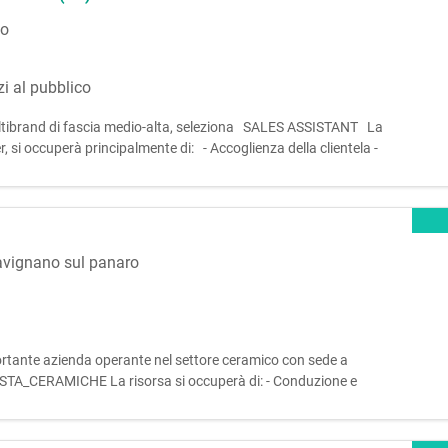
io
zi al pubblico
 multibrand di fascia medio-alta, seleziona SALES ASSISTANT La
, si occuperà principalmente di: - Accoglienza della clientela -
sa - Allestimento del punto vendita, riassortimento e cur
vignano sul panaro
ortante azienda operante nel settore ceramico con sede a
ISTA_CERAMICHE La risorsa si occuperà di: - Conduzione e
e; - Controllo dei parametri di funzionamento e della qualità del