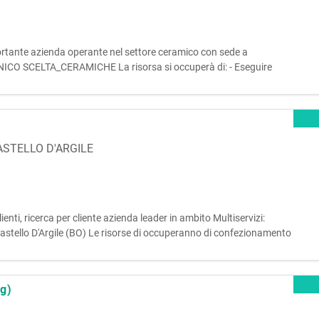
ortante azienda operante nel settore ceramico con sede a
NICO SCELTA_CERAMICHE La risorsa si occuperà di: - Eseguire
ordinaria sulle linee di scelta delle piastrelle; - Effettuare attività
ASTELLO D'ARGILE
Clienti, ricerca per cliente azienda leader in ambito Multiservizi:
stello D'Argile (BO) Le risorse di occuperanno di confezionamento
: - Buona manualità e disponibilità a lavorare su TURNI
bg)
o