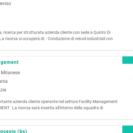
reviso
va, ricerca per strutturata azienda cliente con sede a Quinto Di
sorsa si occuperà di: - Conduzione di veicoli industriali con
 Carico, trasporto e consegna del materiale presso strutture
nagement
 Milanese
ania
zie
mportante azienda cliente operante nel settore Facility Management:
La risorsa sarà inserita all'interno della squadra di
erative legate ai servizi soft presso cantieri e clienti. Principa
ncesio (bs)